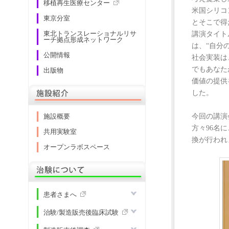
移植再生医療センター
米国シリコ
東京分室
とそこで得
講演タイト
東北トランスレーショナルリサ
ーチ拠点形成ネットワーク
は、“自分
公開情報
社会実装は
でもあなた
出版物
価値の提供
施設概要
した。
今回の講演
施設概要
方々96名
共用実験室
換が行われ
オープンラボスペース
治験について
患者さまへ
治験/製造販売後臨床試験