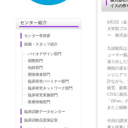
株式会社C
イスの作
センター紹介
8月2日（金
大学院プロ
ー 株式会社
センター長挨拶
組織・スタッフ紹介
九頭龍氏は
バイオデザイン部門
ューマー製
国際部門
送り出した
知財部門
挑戦の道を選
ンジニアリン
開発推進部門
計ながら、
臨床研究パートナー部門
経営、顧客折
臨床研究ネットワーク部門
CTOに就
臨床研究実施部門
「DFre
医療情報部門
きたご経験
臨床試験データセンター
臨床試験品質保証室
今回の講演
考え提案し